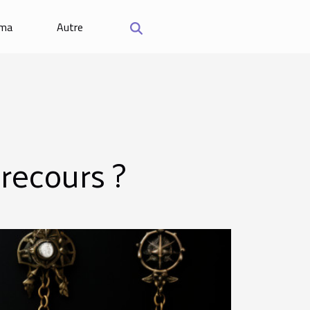
éma
Autre
 recours ?