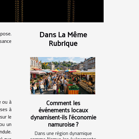
Dans La Même
 pose.
Rubrique
ssance
Comment les
e ou à
événements locaux
nses à
dynamisent-ils l'économie
sur le
namuroise ?
 ou un
ndule.
Dans une région dynamique