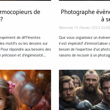
hermocopieurs de
Photographe évène
 ?
à s
Mercredi 15 février 2023 20:0
expriment de différentes
Que vous organisiez un évènem
 les motifs ou les dessins sur
il est impératif d’immortalise
s. Pour répondre aux besoins des
besoin de l’expertise d’un photo
précision et d’ingéniosité....
raisons de recourir à un photog