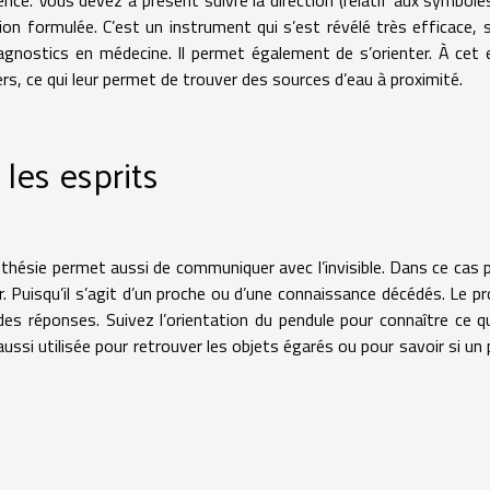
nce. Vous devez à présent suivre la direction (relatif aux symbole
ion formulée. C’est un instrument qui s’est révélé très efficace, s
diagnostics en médecine. Il permet également de s’orienter. À cet 
iers, ce qui leur permet de trouver des sources d’eau à proximité.
es esprits
esthésie permet aussi de communiquer avec l’invisible. Dans ce cas p
r. Puisqu’il s’agit d’un proche ou d’une connaissance décédés. Le p
es réponses. Suivez l’orientation du pendule pour connaître ce q
aussi utilisée pour retrouver les objets égarés ou pour savoir si un 