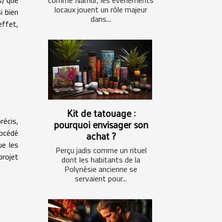
s) que
comme Namur, les événements
locaux jouent un rôle majeur
i bien
dans...
effet,
Kit de tatouage :
récis,
pourquoi envisager son
rocédé
achat ?
ue les
Perçu jadis comme un rituel
projet
dont les habitants de la
Polynésie ancienne se
servaient pour...