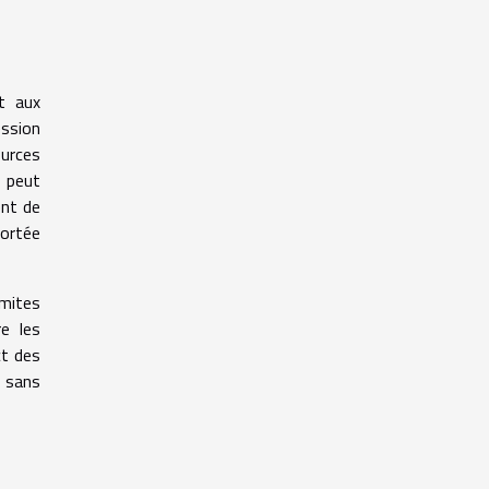
t aux
ession
ources
 peut
ent de
portée
imites
re les
ct des
s sans