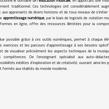
tionné le domaine de l'
éducation musicale
, en apportant une mul
nement traditionnel. Ces technologies ont considérablement au
aux apprenants de divers horizons et de tous niveaux de s'initier
Le
apprentissage numérique
, par le biais de logiciels de
notation mu
teformes en ligne, offre des ressources illimitées pour la compos
due possible grâce à ces outils numériques, permet à chaque él
 exercices et les parcours d'apprentissage à ses besoins spécif
et de visualiser précisément les aspects techniques de la musiqu
s compétences. De l'enseignant spécialisé aux auto-didactes
ibilités inédites d'exploration et de créativité, ouvrant ainsi les 
nt formés aux réalités du monde moderne.