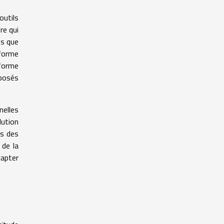
outils
re qui
ns que
 forme
sforme
rposés
nelles
lution
rs des
 de la
capter