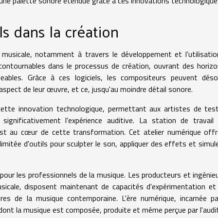
 d'une palette sonore étendue grâce à ces innovations technologique
ls dans la création
 musicale, notamment à travers le développement et l’utilisati
ncontournables dans le processus de création, ouvrant des horiz
geables. Grâce à ces logiciels, les compositeurs peuvent déso
aspect de leur œuvre, et ce, jusqu'au moindre détail sonore.
ette innovation technologique, permettant aux artistes de tes
 significativement l'expérience auditive. La station de travail
 au cœur de cette transformation. Cet atelier numérique offr
imitée d'outils pour sculpter le son, appliquer des effets et simul
our les professionnels de la musique. Les producteurs et ingénie
musicale, disposent maintenant de capacités d'expérimentation et
tières de la musique contemporaine. L'ère numérique, incarnée p
dont la musique est composée, produite et même perçue par l'audit