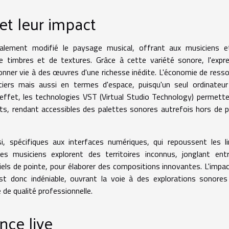
 et leur impact
icalement modifié le paysage musical, offrant aux musiciens e
e timbres et de textures. Grâce à cette variété sonore, l'expr
onner vie à des œuvres d'une richesse inédite. L'économie de ress
ers mais aussi en termes d'espace, puisqu'un seul ordinateur
effet, les technologies VST (Virtual Studio Technology) permett
nts, rendant accessibles des palettes sonores autrefois hors de 
, spécifiques aux interfaces numériques, qui repoussent les l
es musiciens explorent des territoires inconnus, jonglant ent
iciels de pointe, pour élaborer des compositions innovantes. L'impa
est donc indéniable, ouvrant la voie à des explorations sonore
de qualité professionnelle.
nce live