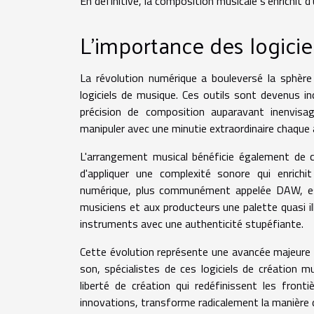
En définitive, la composition musicale s'enrichit
L'importance des logicie
La révolution numérique a bouleversé la sphère
logiciels de musique. Ces outils sont devenus i
précision de composition auparavant inenvisa
manipuler avec une minutie extraordinaire chaque 
L'arrangement musical bénéficie également de c
d'appliquer une complexité sonore qui enrichit
numérique, plus communément appelée DAW, est
musiciens et aux producteurs une palette quasi ill
instruments avec une authenticité stupéfiante.
Cette évolution représente une avancée majeure p
son, spécialistes de ces logiciels de création 
liberté de création qui redéfinissent les fron
innovations, transforme radicalement la manière 