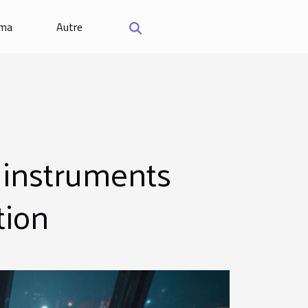
éma
Autre
 instruments
tion