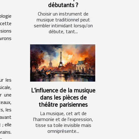
débutants ?
Choisir un instrument de
ologie
musique traditionnel peut
 cette
sembler intimidant lorsqu'on
ssions
débute, tant...
uvrons
ur les
icale,
L'influence de la musique
r une
dans les pièces de
ceaux,
théâtre parisiennes
s, les
La musique, cet art de
ravant
l'harmonie et de l'expression,
; elle
tisse sa toile invisible mais
omniprésente...
rains.