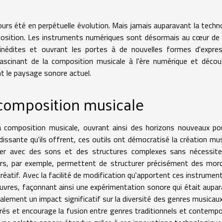
jours été en perpétuelle évolution. Mais jamais auparavant la techn
osition. Les instruments numériques sont désormais au cœur de
inédites et ouvrant les portes à de nouvelles formes d'expre
ascinant de la composition musicale à l'ère numérique et déco
 le paysage sonore actuel.
 composition musicale
 composition musicale, ouvrant ainsi des horizons nouveaux po
dissante qu'ils offrent, ces outils ont démocratisé la création mus
nter avec des sons et des structures complexes sans nécessite
rs, par exemple, permettent de structurer précisément des mor
éatif. Avec la facilité de modification qu'apportent ces instrument
uvres, façonnant ainsi une expérimentation sonore qui était aupa
lement un impact significatif sur la diversité des genres musicaux 
orés et encourage la fusion entre genres traditionnels et contempo