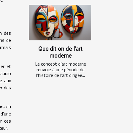
s.
on des
ons de
Que dit on de l'art
rmais
moderne
Le concept d’art moderne
ter et
renvoie à une période de
 audio
l’histoire de l’art dirigée...
e aux
er des
urs du
 d'une
ar ces
eur.