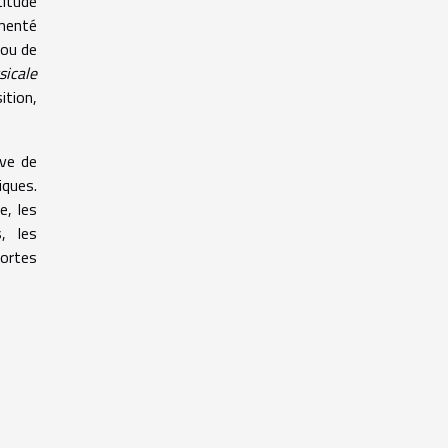
titude
gmenté
 ou de
sicale
ition,
ève de
iques.
e, les
, les
portes