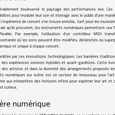
érablement bouleversé le paysage des performances live. Ces 
dites pour moduler leur son et interagir avec le public d'une maniè
 L'expérience de concert s'en trouve enrichie, tant pour les musicie
sicale qu'ils procurent, les instruments numériques permettent une
lexible. Par exemple, l'utilisation d'un contrôleur MIDI tran
 spontanée où les sons peuvent être modifiés, déclenchés ou supe
amique et unique à chaque concert.
litée par ces innovations technologiques. Les barrières tradition
à des expériences sonores hybrides et avant-gardistes. Cette évo
e des artistes et dans la diversité des arrangements proposés lo
s numériques sur scène est un vecteur de renouveau pour l'art
 aux interprètes des horizons infinis pour exprimer leur art et 
et curieux.
l'ère numérique